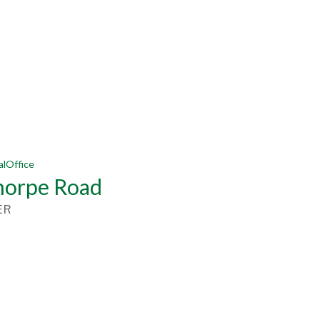
al
Office
horpe Road
ER