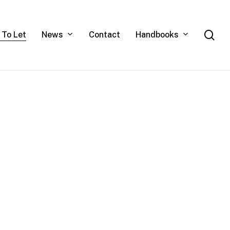
situs slot
yang menyediakan berbagai informasi edukasi serta tips dan
se
News
Handbooks
 To Let
Contact