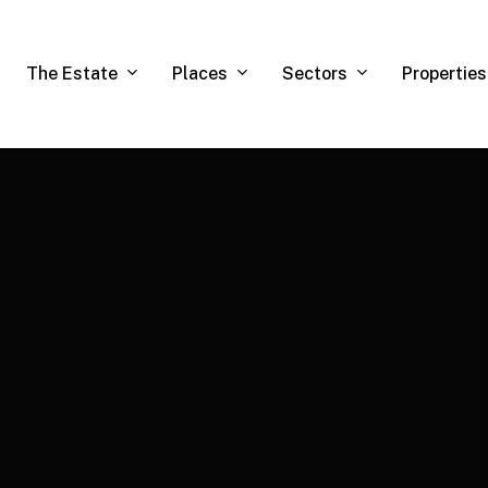
aya
slot online
slot gacor 4d
slot88
slot gacor
slot thailand
slot88 resmi
trik untung bermain situs slot gacor.
The Estate
Places
Sectors
Properties