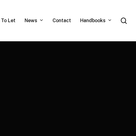
situs slot
yang menyediakan berbagai informasi edukasi serta tips dan
se
News
Handbooks
 To Let
Contact