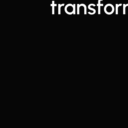
transfor